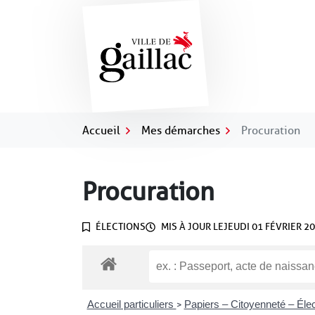
Gestion des traceurs
Aller
au
contenu
Accueil
Mes démarches
Procuration
Procuration
ÉLECTIONS
MIS À JOUR LE
JEUDI 01 FÉVRIER 2
Accueil particuliers
Papiers – Citoyenneté – Éle
>