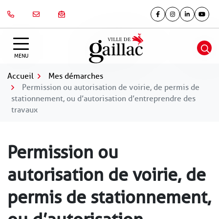
Gestion des traceurs
Aller
au
Lien vers le compte Fa
Lien vers le comp
Lien vers le
Lien v
contenu
MENU
Accueil
Mes démarches
Permission ou autorisation de voirie, de permis de
stationnement, ou d’autorisation d’entreprendre des
travaux
Permission ou
autorisation de voirie, de
permis de stationnement,