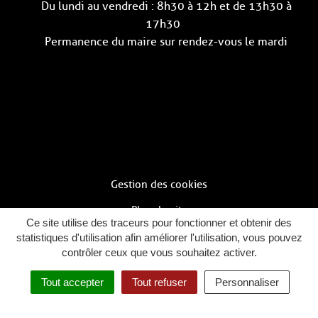
Du lundi au vendredi : 8h30 à 12h et de 13h30 à
17h30
Permanence du maire sur rendez-vous le mardi
Gestion des cookies
Plan du site
Ce site utilise des traceurs pour fonctionner et obtenir des
Mentions légales
statistiques d'utilisation afin améliorer l'utilisation, vous pouvez
contrôler ceux que vous souhaitez activer.
Politique de confidentialité
Tout accepter
Tout refuser
Personnaliser
Accessibilité : partiellement conforme