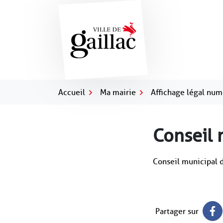
Gestion des traceurs
Aller
au
contenu
Accueil
Ma mairie
Affichage légal nu
Conseil 
Conseil municipal 
Partager sur