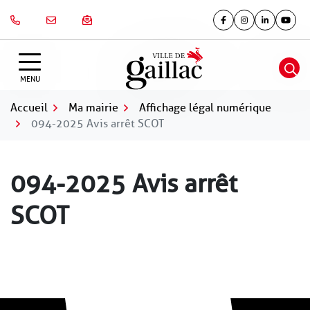
Gestion des traceurs
Aller
au
Lien vers le compte Fa
Lien vers le comp
Lien vers le
Lien v
contenu
MENU
Accueil
Ma mairie
Affichage légal numérique
094-2025 Avis arrêt SCOT
094-2025 Avis arrêt
SCOT